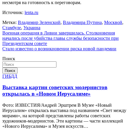
несмотря на готовность к переговорам.
Источник:
lenta.ru
Метки:
Владимир Зеленский
,
Владимира Путина
,
Москвой
,
Стамбуле
,
Украина
Навигация
Военная операция в Ливии завершилась. Столкновения
начались после убийства главы службы безопасности при
по
Президентском совете
записям
Стало известно о возникновении риска новой пандемии
Поиск
Поиск
ГИБДД
Выставка картин советских модернистов
открылась в «Новом Иерусалиме»
Фото: ИЗВЕСТИЯ/Андрей Эрштрем В Музее «Новый
Иерусалим» открылась выставка под названием «Свет между
мирами», на которой представлены работы советских
художников-модернистов. Эти картины — части коллекций
«Нового Иерусалима» и Музея искусств…