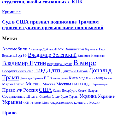
студентов, якобы связанных с КПК
Криминал
Суд в США признал подписание Трампом
одного из указов превышением полномочий
Метки
Автомобили
Вашингтон
Александр Дубинский
ВСУ
Верховная Рада
Владимир Зеленский
Верховный суд РФ
Владимир Мединский
В мире
Владимир Путин
Владимира Путина
Дональд
ГИБДД
ДТП
Вооруженных сил
Дмитрий Песков
Трамп
ЕС
Киев
Дональда Трампа
МИД России
Законопроект
МВД России
Москва
Москвы
Марко Рубио
Москве
НАТО
ПДД
Переговоры
США
Право
Россия
РФ
Санкт-Петербурге
Сергей Лавров
Украина
Украине
Соединенные Штаты
Стамбуле
Стамбул
Турции
Украины
следственного комитета России
ФСБ
Фридрих Мерц
Право