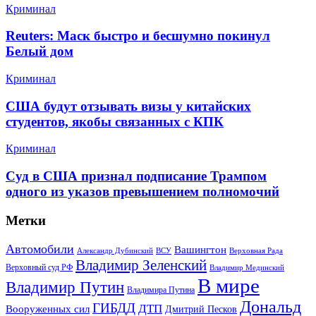
Криминал
Reuters: Маск быстро и бесшумно покинул
Белый дом
Криминал
США будут отзывать визы у китайских
студентов, якобы связанных с КПК
Криминал
Суд в США признал подписание Трампом
одного из указов превышением полномочий
Метки
Автомобили
Вашингтон
Александр Дубинский
ВСУ
Верховная Рада
Владимир Зеленский
Верховный суд РФ
Владимир Мединский
В мире
Владимир Путин
Владимира Путина
Дональд
ГИБДД
ДТП
Вооруженных сил
Дмитрий Песков