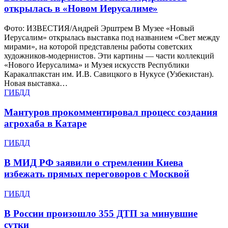
открылась в «Новом Иерусалиме»
Фото: ИЗВЕСТИЯ/Андрей Эрштрем В Музее «Новый
Иерусалим» открылась выставка под названием «Свет между
мирами», на которой представлены работы советских
художников-модернистов. Эти картины — части коллекций
«Нового Иерусалима» и Музея искусств Республики
Каракалпакстан им. И.В. Савицкого в Нукусе (Узбекистан).
Новая выставка…
ГИБДД
Мантуров прокомментировал процесс создания
агрохаба в Катаре
ГИБДД
В МИД РФ заявили о стремлении Киева
избежать прямых переговоров с Москвой
ГИБДД
В России произошло 355 ДТП за минувшие
сутки