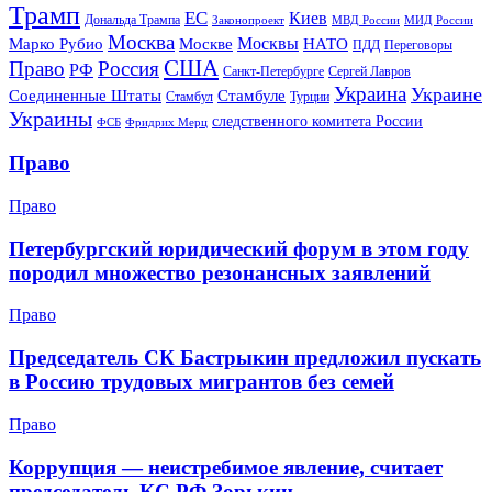
Трамп
ЕС
Киев
Дональда Трампа
МИД России
Законопроект
МВД России
Москва
Москвы
Марко Рубио
Москве
НАТО
ПДД
Переговоры
США
Право
Россия
РФ
Санкт-Петербурге
Сергей Лавров
Украина
Украине
Соединенные Штаты
Стамбуле
Стамбул
Турции
Украины
следственного комитета России
ФСБ
Фридрих Мерц
Право
Право
Петербургский юридический форум в этом году
породил множество резонансных заявлений
Право
Председатель СК Бастрыкин предложил пускать
в Россию трудовых мигрантов без семей
Право
Коррупция — неистребимое явление, считает
председатель КС РФ Зорькин