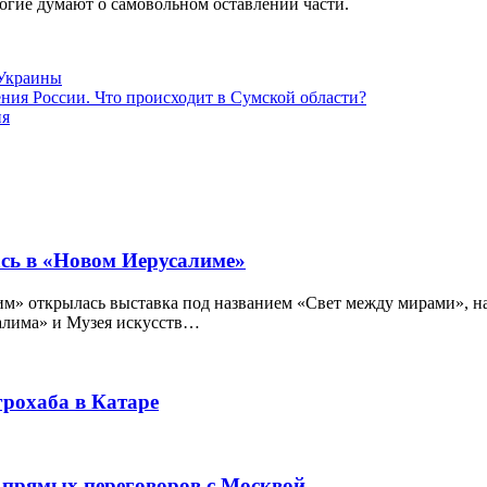
огие думают о самовольном оставлении части.
Украины
ения России. Что происходит в Сумской области?
ия
ась в «Новом Иерусалиме»
открылась выставка под названием «Свет между мирами», на 
алима» и Музея искусств…
рохаба в Катаре
 прямых переговоров с Москвой