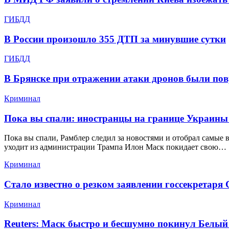
ГИБДД
В России произошло 355 ДТП за минувшие сутки
ГИБДД
В Брянске при отражении атаки дронов были по
Криминал
Пока вы спали: иностранцы на границе Украины
Пока вы спали, Рамблер следил за новостями и отобрал самые 
уходит из администрации Трампа Илон Маск покидает свою…
Криминал
Стало известно о резком заявлении госсекретаря
Криминал
Reuters: Маск быстро и бесшумно покинул Белый