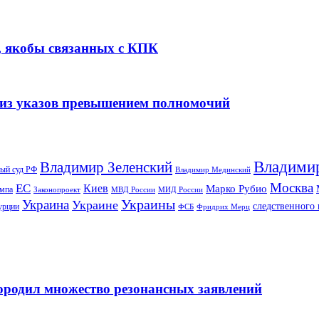
, якобы связанных с КПК
 из указов превышением полномочий
Владими
Владимир Зеленский
ый суд РФ
Владимир Мединский
Москва
ЕС
Киев
Марко Рубио
ампа
МИД России
Законопроект
МВД России
Украины
Украина
Украине
следственного 
урции
ФСБ
Фридрих Мерц
ородил множество резонансных заявлений