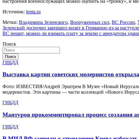
настроения военнослужащих можно оценить на «тройку», и мн
Источник:
lenta.ru
Метки:
Владимира Зеленского
,
Вооруженных сил
,
ВС России
,
Навигация
Зеленский досрочно завершил визит в Германию из-за наступл
ВС решит, можно ли взимать плату за землю с арендатора здан
по
Поиск
записям
Поиск
ГИБДД
Выставка картин советских модернистов открыл
Фото: ИЗВЕСТИЯ/Андрей Эрштрем В Музее «Новый Иерусалим» 
модернистов. Эти картины — части коллекций «Нового Иерус
ГИБДД
Мантуров прокомментировал процесс создания аг
ГИБДД
В МИД РФ заявили о стремлении Киева избежать