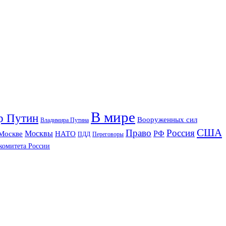
В мире
р Путин
Вооруженных сил
Владимира Путина
США
Право
Россия
РФ
Москвы
Москве
НАТО
ПДД
Переговоры
комитета России