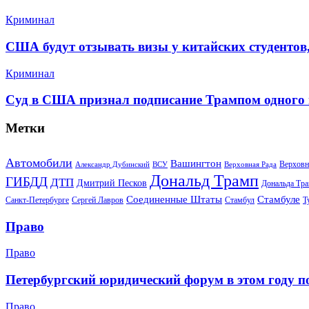
Криминал
США будут отзывать визы у китайских студентов
Криминал
Суд в США признал подписание Трампом одного
Метки
Автомобили
Вашингтон
Верховн
Александр Дубинский
ВСУ
Верховная Рада
Дональд Трамп
ГИБДД
ДТП
Дмитрий Песков
Дональда Тр
Соединенные Штаты
Стамбуле
Санкт-Петербурге
Сергей Лавров
Стамбул
Т
Право
Право
Петербургский юридический форум в этом году п
Право