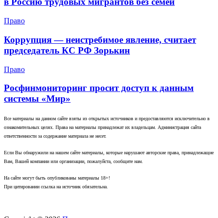
в Россию трудовых мигрантов без семей
Право
Коррупция — неистребимое явление, считает
председатель КС РФ Зорькин
Право
Росфинмониторинг просит доступ к данным
системы «Мир»
Все материалы на данном сайте взяты из открытых источников и предоставляются исключительно в
ознакомительных целях. Права на материалы принадлежат их владельцам. Администрация сайта
ответственности за содержание материала не несет.
Если Вы обнаружили на нашем сайте материалы, которые нарушают авторские права, принадлежащие
Вам, Вашей компании или организации, пожалуйста, сообщите нам.
На сайте могут быть опубликованы материалы 18+!
При цитировании ссылка на источник обязательна.