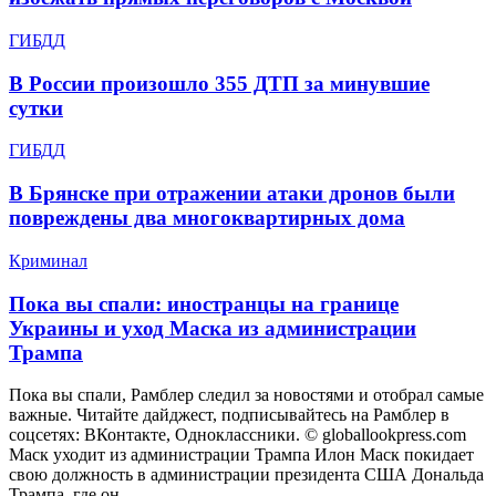
ГИБДД
В России произошло 355 ДТП за минувшие
сутки
ГИБДД
В Брянске при отражении атаки дронов были
повреждены два многоквартирных дома
Криминал
Пока вы спали: иностранцы на границе
Украины и уход Маска из администрации
Трампа
Пока вы спали, Рамблер следил за новостями и отобрал самые
важные. Читайте дайджест, подписывайтесь на Рамблер в
соцсетях: ВКонтакте, Одноклассники. © globallookpress.com
Маск уходит из администрации Трампа Илон Маск покидает
свою должность в администрации президента США Дональда
Трампа, где он…