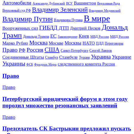
Автомобили
Вашингтон
Александр Дубинский
ВСУ
Верховная Рада
Владимир Зеленский
Верховный суд РФ
Владимир Мединский
В мире
Владимир Путин
Владимира Путина
Дональд
ГИБДД
ДТП
Вооруженных сил
Дмитрий Песков
Трамп
ЕС
Киев
Дональда Трампа
МИД России
Законопроект
МВД России
Москва
Москвы
Марко Рубио
Москве
НАТО
ПДД
Переговоры
США
Право
Россия
РФ
Санкт-Петербурге
Сергей Лавров
Украина
Украине
Соединенные Штаты
Стамбуле
Стамбул
Турции
Украины
следственного комитета России
ФСБ
Фридрих Мерц
Право
Право
Петербургский юридический форум в этом году
породил множество резонансных заявлений
Право
Председатель СК Бастрыкин предложил пускать