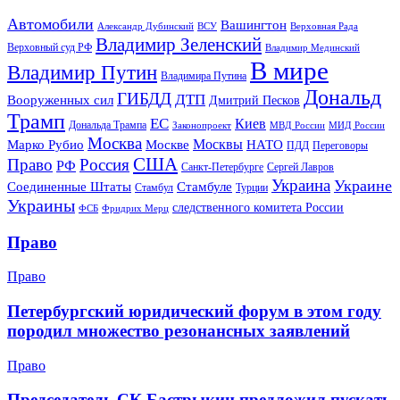
Автомобили
Вашингтон
Александр Дубинский
ВСУ
Верховная Рада
Владимир Зеленский
Верховный суд РФ
Владимир Мединский
В мире
Владимир Путин
Владимира Путина
Дональд
ГИБДД
ДТП
Вооруженных сил
Дмитрий Песков
Трамп
ЕС
Киев
Дональда Трампа
МИД России
Законопроект
МВД России
Москва
Москвы
Марко Рубио
Москве
НАТО
ПДД
Переговоры
США
Право
Россия
РФ
Санкт-Петербурге
Сергей Лавров
Украина
Украине
Соединенные Штаты
Стамбуле
Стамбул
Турции
Украины
следственного комитета России
ФСБ
Фридрих Мерц
Право
Право
Петербургский юридический форум в этом году
породил множество резонансных заявлений
Право
Председатель СК Бастрыкин предложил пускать