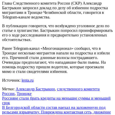
Глава Следственного комитета России (СКР) Александр
Бастрыкин запросил доклад по делу об избиении подростка
мигрантами в Троицке Челябинской области, говорится в
Telegram-канале ведомства.
В публикации говорится, что возбуждено уголовное дело по
статье о хулиганстве. Бастрыкин попросил проинформировать
его о ходе расследования и предварительно установленных
обстоятельствах.
Ранее Telegram-канал «Многонационал» сообщил, что в
Троицке несколько мигрантов напали на подростка и избили
его. Причиной стали длинные волосы пострадавшего.
Очевидцы предполагают, что нападавшие были пьяны. На
помощь подростку пришли водители, которые проезжали
мимо и стали свидетелями избиения.
Источник:
lenta.ru
Метки:
Александр Бастрыкин
,
следственного комитета
России
,
Троицке
Навигация
Россияне стали брать кредиты на меньшие суммы и меньший
срок
по
В Белгородской области состав наехал на заложенную под
записям
рельсами взрывчатку. Повреждена контактная сеть, движение