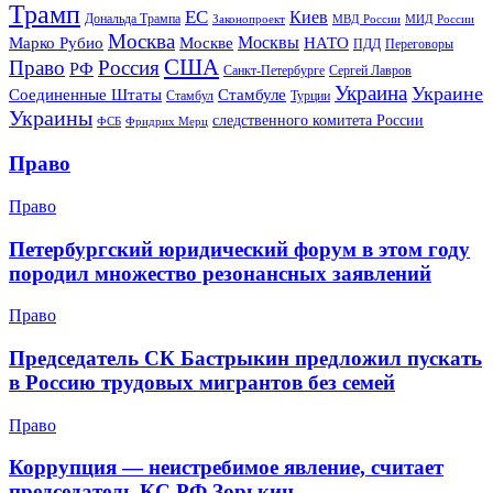
Трамп
ЕС
Киев
Дональда Трампа
МИД России
Законопроект
МВД России
Москва
Москвы
Марко Рубио
Москве
НАТО
ПДД
Переговоры
США
Право
Россия
РФ
Санкт-Петербурге
Сергей Лавров
Украина
Украине
Соединенные Штаты
Стамбуле
Стамбул
Турции
Украины
следственного комитета России
ФСБ
Фридрих Мерц
Право
Право
Петербургский юридический форум в этом году
породил множество резонансных заявлений
Право
Председатель СК Бастрыкин предложил пускать
в Россию трудовых мигрантов без семей
Право
Коррупция — неистребимое явление, считает
председатель КС РФ Зорькин