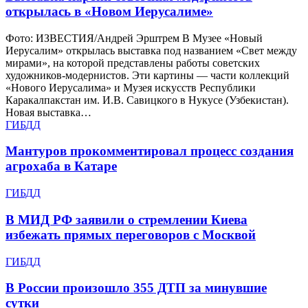
открылась в «Новом Иерусалиме»
Фото: ИЗВЕСТИЯ/Андрей Эрштрем В Музее «Новый
Иерусалим» открылась выставка под названием «Свет между
мирами», на которой представлены работы советских
художников-модернистов. Эти картины — части коллекций
«Нового Иерусалима» и Музея искусств Республики
Каракалпакстан им. И.В. Савицкого в Нукусе (Узбекистан).
Новая выставка…
ГИБДД
Мантуров прокомментировал процесс создания
агрохаба в Катаре
ГИБДД
В МИД РФ заявили о стремлении Киева
избежать прямых переговоров с Москвой
ГИБДД
В России произошло 355 ДТП за минувшие
сутки