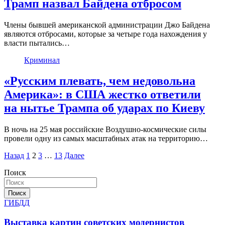
Трамп назвал Байдена отбросом
Члены бывшей американской администрации Джо Байдена
являются отбросами, которые за четыре года нахождения у
власти пытались…
Криминал
«Русским плевать, чем недовольна
Америка»: в США жестко ответили
на нытье Трампа об ударах по Киеву
В ночь на 25 мая российские Воздушно-космические силы
провели одну из самых масштабных атак на территорию…
Пагинация
Назад
1
2
3
…
13
Далее
записей
Поиск
Поиск
ГИБДД
Выставка картин советских модернистов