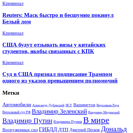
Криминал
Reuters: Маск быстро и бесшумно покинул
Белый дом
Криминал
США будут отзывать визы у китайских
студентов, якобы связанных с КПК
Криминал
Суд в США признал подписание Трампом
одного из указов превышением полномочий
Метки
Автомобили
Вашингтон
Александр Дубинский
ВСУ
Верховная Рада
Владимир Зеленский
Верховный суд РФ
Владимир Мединский
В мире
Владимир Путин
Владимира Путина
Дональд
ГИБДД
ДТП
Вооруженных сил
Дмитрий Песков