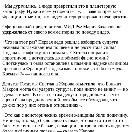
«Мы дурачились, а люди превратили это в планетарную
катастрофу. Нужно всем успокоиться», — заявил президент
Франции, отметив, что видео интерпретировано некорректно.
Официальный представитель МИД РФ Мария Захарова
не
удержалась
от едкого комментария по поводу видео.
«Что на этот раз? Первая леди решила взбодрить супруга
нежным поглаживанием по щеке и не рассчитала силы?
Подавала салфетку, но промазала? Хотела поправить
воротничок, а дотянулась до любимой физиономии?
Споткнулась и была остановлена в падении надежным лицом
президента Франции? Подсказываю: может, это была «рука
Кремля»?» — написала она.
Депутат Госдумы Светлана Журова
отметила
, что Брижит
Макрон могла бы ударить супруга, пока никто не видит — но
сделала иначе. В связи с этим депутат предположила, что
сцена была преднамеренной, «чтобы все обсуждали, что
до сих пор у них огонь в отношениях».
«Это как с доисторических времен женщины били пощечину.
Не знаю, что надо было сделать такое, чтобы кто-то кого-то
бил. У меня так не бывает, и эмоции контролировать надо, тем
более публичным людям», — сказала Журова.