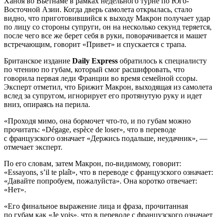
Ханоя во Вьетнаме в рамках недельного турне по Юго-
Восточной Азии. Когда дверь самолета открылась, стало
видно, что приготовившийся к выходу Макрон получает удар
по лицу со стороны супруги, он на несколько секунд теряется,
после чего все же берет себя в руки, поворачивается и машет
встречающим, говорит «Привет» и спускается с трапа.
Британское издание
Daily Express
обратилось к специалисту
по чтению по губам, который смог расшифровать, что
говорила первая леди Франции во время семейной ссоры.
Эксперт отметил, что Брижит Макрон, выходящая из самолета
вслед за супругом, игнорирует его протянутую руку и идет
вниз, опираясь на перила.
«Проходя мимо, она бормочет что-то, и по губам можно
прочитать: «Dégage, espèce de loser», что в переводе
с французского означает «Держись подальше, неудачник», —
отмечает эксперт.
По его словам, затем Макрон, по-видимому, говорит:
«Essayons, s’il te plaît», что в переводе с французского означает:
«Давайте попробуем, пожалуйста». Она коротко отвечает:
«Нет».
«Его финальное выражение лица и фраза, прочитанная
по губам как «Je vois», что в переводе с французского означает