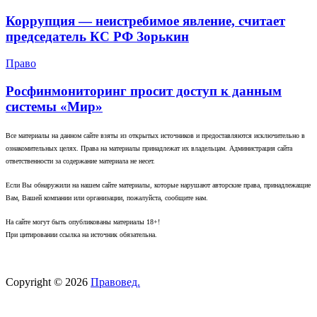
Коррупция — неистребимое явление, считает
председатель КС РФ Зорькин
Право
Росфинмониторинг просит доступ к данным
системы «Мир»
Все материалы на данном сайте взяты из открытых источников и предоставляются исключительно в
ознакомительных целях. Права на материалы принадлежат их владельцам. Администрация сайта
ответственности за содержание материала не несет.
Если Вы обнаружили на нашем сайте материалы, которые нарушают авторские права, принадлежащие
Вам, Вашей компании или организации, пожалуйста, сообщите нам.
На сайте могут быть опубликованы материалы 18+!
При цитировании ссылка на источник обязательна.
Copyright © 2026
Правовед.