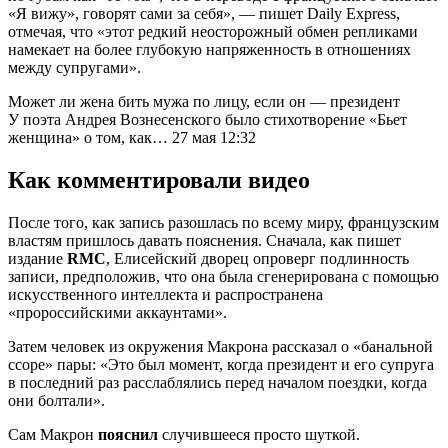
«Я вижу», говорят сами за себя», — пишет Daily Express,
отмечая, что «этот редкий неосторожный обмен репликами
намекает на более глубокую напряженность в отношениях
между супругами».
Может ли жена бить мужа по лицу, если он — президент
У поэта Андрея Вознесенского было стихотворение «Бьет
женщина» о том, как… 27 мая 12:32
Как комментировали видео
После того, как запись разошлась по всему миру, французским
властям пришлось давать пояснения. Сначала, как пишет
издание
RMC
, Елисейский дворец опроверг подлинность
записи, предположив, что она была сгенерирована с помощью
искусственного интеллекта и распространена
«пророссийскими аккаунтами».
Затем человек из окружения Макрона рассказал о «банальной
ссоре» пары: «Это был момент, когда президент и его супруга
в последний раз расслаблялись перед началом поездки, когда
они болтали».
Сам Макрон
пояснил
случившееся просто шуткой.