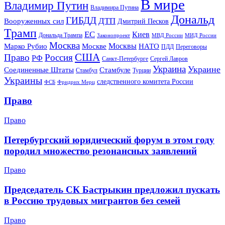
В мире
Владимир Путин
Владимира Путина
Дональд
ГИБДД
ДТП
Вооруженных сил
Дмитрий Песков
Трамп
ЕС
Киев
Дональда Трампа
МИД России
Законопроект
МВД России
Москва
Москвы
Марко Рубио
Москве
НАТО
ПДД
Переговоры
США
Право
Россия
РФ
Санкт-Петербурге
Сергей Лавров
Украина
Украине
Соединенные Штаты
Стамбуле
Стамбул
Турции
Украины
следственного комитета России
ФСБ
Фридрих Мерц
Право
Право
Петербургский юридический форум в этом году
породил множество резонансных заявлений
Право
Председатель СК Бастрыкин предложил пускать
в Россию трудовых мигрантов без семей
Право