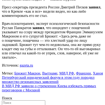
Пресс-секретарь президента России Дмитрий Песков
заявил
,
что в Кремле «как и все» видели видео, но как-либо
комментировать его не стал.
Врач-психотерапевт, эксперт психологической безопасности
Руслан Панкратов
заявил
, что инцидент с пощечиной
указывает на ссору между президентом Франции Эммануэлем
Макроном и его супругой Брижит: «Здесь речь даже не
о пощечине, пощечина — это хлесткий удар по лицу
ладошкой. Брижит тут чем-то недовольна, она же прямо руку
кладет ему на губы и отталкивает. Он что-то ей выговаривал
или отвечал на какой-то ее упрек, слов, наверное, ей уже не
хватало».
Источник:
gazeta.ru
Метки:
Брижит Макрон
,
Вьетнаме
,
МИД РФ
,
Франции
,
Ханоя
Навигация
Петербургский юридический форум в этом году породил
множество резонансных заявлений
по
В МИД РФ заявили о стремлении Киева избежать прямых
записям
переговоров с Москвой
Поиск