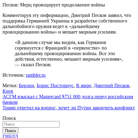
Песков: Мерц провоцирует продолжение войны
Комментируя эту информацию, Дмитрий Песков заявил, что
поддержка Германией Украины в разработке собственного
дальнобойного оружия ведет к «дальнейшему
провоцированию войны» и мешает мирным усилиям.
«В данном случае мы видим, как Германия
соревнуется с Францией в «первенстве» по
дальнейшему провоцированию войны. Все эти
действия, естественно, мешают мирным усилиям»,
— сказал Песков.
Источник:
rambler.ru
Метки:
Берлин
,
Борис Писториус
,
В мире
,
Дмитрий Песков
,
Киев
Навигация
АСГМ взыскал с Mastercard $751 000 долга перед российским
банком
по
Трамп ответил на вопрос, хочет ли Путин закончить конфликт
записям
Поиск
Поиск
ГИБДД