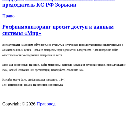
председатель КС РФ Зорькин
Право
Росфинмониторинг просит доступ к данным
системы «Мир»
Все материалы на данном сайте взяты из открытых источников и предоставляются исключительно в
ознакомительных целях. Права на материалы принадлежат их владельцам. Администрация сайта
ответственности за содержание материала не несет.
Если Вы обнаружили на нашем сайте материалы, которые нарушают авторские права, принадлежащие
Вам, Вашей компании или организации, пожалуйста, сообщите нам.
На сайте могут быть опубликованы материалы 18+!
При цитировании ссылка на источник обязательна.
Copyright © 2026
Правовед.