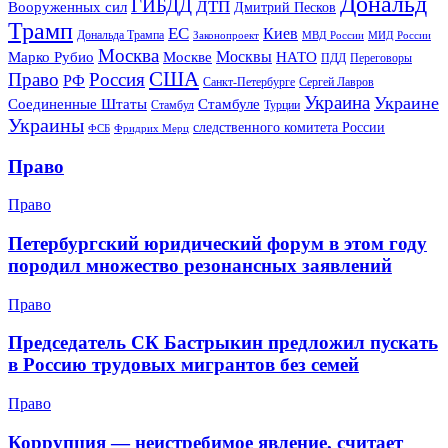
Дональд
ГИБДД
ДТП
Вооруженных сил
Дмитрий Песков
Трамп
ЕС
Киев
Дональда Трампа
МИД России
Законопроект
МВД России
Москва
Москвы
Марко Рубио
Москве
НАТО
ПДД
Переговоры
США
Право
Россия
РФ
Санкт-Петербурге
Сергей Лавров
Украина
Украине
Соединенные Штаты
Стамбуле
Стамбул
Турции
Украины
следственного комитета России
ФСБ
Фридрих Мерц
Право
Право
Петербургский юридический форум в этом году
породил множество резонансных заявлений
Право
Председатель СК Бастрыкин предложил пускать
в Россию трудовых мигрантов без семей
Право
Коррупция — неистребимое явление, считает