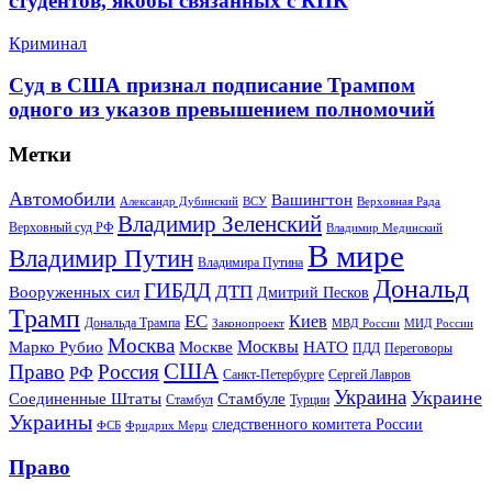
студентов, якобы связанных с КПК
Криминал
Суд в США признал подписание Трампом
одного из указов превышением полномочий
Метки
Автомобили
Вашингтон
Александр Дубинский
ВСУ
Верховная Рада
Владимир Зеленский
Верховный суд РФ
Владимир Мединский
В мире
Владимир Путин
Владимира Путина
Дональд
ГИБДД
ДТП
Вооруженных сил
Дмитрий Песков
Трамп
ЕС
Киев
Дональда Трампа
МИД России
Законопроект
МВД России
Москва
Москвы
Марко Рубио
Москве
НАТО
ПДД
Переговоры
США
Право
Россия
РФ
Санкт-Петербурге
Сергей Лавров
Украина
Украине
Соединенные Штаты
Стамбуле
Стамбул
Турции
Украины
следственного комитета России
ФСБ
Фридрих Мерц
Право