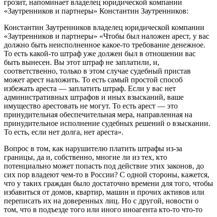
грозит, напоминает владелец юридической компании
«Заутренников и партнеры» Константин Заутренников:
Константин Заутренников владелец юридической компании
«Заутренников и партнеры» «Чтобы был наложен арест, у вас
должно быть неисполненное какое-то требование денежное.
То есть какой-то штраф уже должен был в отношении вас
быть вынесен. Вы этот штраф не заплатили, и,
соответственно, только в этом случае судебный пристав
может арест наложить. То есть самый простой способ
избежать ареста — заплатить штраф. Если у вас нет
административных штрафов и иных взысканий, ваше
имущество арестовать не могут. То есть арест — это
принудительная обеспечительная мера, направленная на
принудительное исполнение судебных решений о взыскании.
То есть, если нет долга, нет ареста».
Вопрос в том, как нарушителю платить штрафы из-за
границы, да и, собственно, многие ли из тех, кто
потенциально может попасть под действие этих законов, до
сих пор владеют чем-то в России? С одной стороны, кажется,
что у таких граждан было достаточно времени для того, чтобы
избавиться от домов, квартир, машин и прочих активов или
переписать их на доверенных лиц. Но с другой, новости о
том, что в подъезде того или иного иноагента кто-то что-то