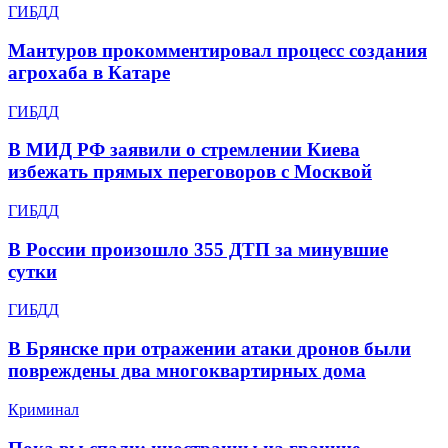
ГИБДД
Мантуров прокомментировал процесс создания
агрохаба в Катаре
ГИБДД
В МИД РФ заявили о стремлении Киева
избежать прямых переговоров с Москвой
ГИБДД
В России произошло 355 ДТП за минувшие
сутки
ГИБДД
В Брянске при отражении атаки дронов были
повреждены два многоквартирных дома
Криминал