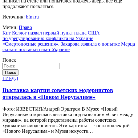
написал на стене или попытался поджечь дверь, все еще
продолжают появляться.
Источник:
bfm.ru
Метки:
Право
Навигация
Кит Келлог назвал первый пункт плана США
по урегулированию конфликта на Украине
по
«Смертоносные решения». Захарова заявила о попытке Мерца
записям
скрыть поставки ракет Украине
Поиск
Поиск
ГИБДД
Выставка картин советских модернистов
открылась в «Новом Иерусалиме»
Фото: ИЗВЕСТИЯ/Андрей Эрштрем В Музее «Новый
Иерусалим» открылась выставка под названием «Свет между
мирами», на которой представлены работы советских
художников-модернистов. Эти картины — части коллекций
«Нового Иерусалима» и Музея искусств…