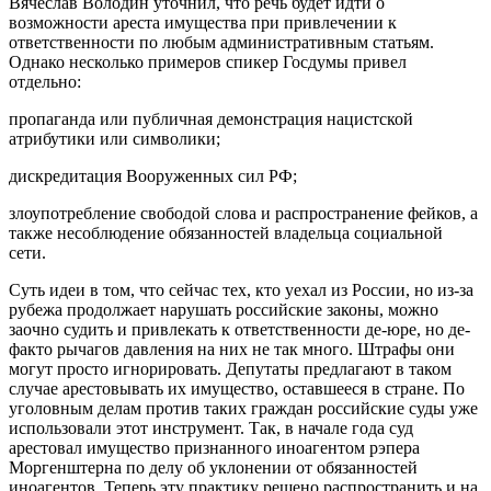
Вячеслав Володин уточнил, что речь будет идти о
возможности ареста имущества при привлечении к
ответственности по любым административным статьям.
Однако несколько примеров спикер Госдумы привел
отдельно:
пропаганда или публичная демонстрация нацистской
атрибутики или символики;
дискредитация Вооруженных сил РФ;
злоупотребление свободой слова и распространение фейков, а
также несоблюдение обязанностей владельца социальной
сети.
Суть идеи в том, что сейчас тех, кто уехал из России, но из-за
рубежа продолжает нарушать российские законы, можно
заочно судить и привлекать к ответственности де-юре, но де-
факто рычагов давления на них не так много. Штрафы они
могут просто игнорировать. Депутаты предлагают в таком
случае арестовывать их имущество, оставшееся в стране. По
уголовным делам против таких граждан российские суды уже
использовали этот инструмент. Так, в начале года суд
арестовал имущество признанного иноагентом рэпера
Моргенштерна по делу об уклонении от обязанностей
иноагентов. Теперь эту практику решено распространить и на