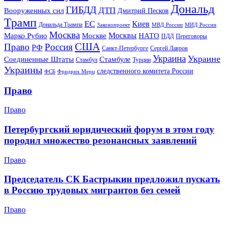
Дональд
ГИБДД
ДТП
Вооруженных сил
Дмитрий Песков
Трамп
ЕС
Киев
Дональда Трампа
МИД России
Законопроект
МВД России
Москва
Москвы
Марко Рубио
Москве
НАТО
ПДД
Переговоры
США
Право
Россия
РФ
Санкт-Петербурге
Сергей Лавров
Украина
Украине
Соединенные Штаты
Стамбуле
Стамбул
Турции
Украины
следственного комитета России
ФСБ
Фридрих Мерц
Право
Право
Петербургский юридический форум в этом году
породил множество резонансных заявлений
Право
Председатель СК Бастрыкин предложил пускать
в Россию трудовых мигрантов без семей
Право