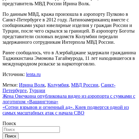
представитель МВД России Ирина Волк.
По данным МВД, кража произошла в аэропорту Пулково в
Санкт-Петербурге в 2012 году. Латиноамериканец вместе с
сообщниками украл ювелирные изделия у граждан России и
Турции, после чего скрылся за границей. В аэропорту Боготы
представители силовых ведомств Колумбии передали
задержанного сотрудникам Интерпола МВД России.
Ранее сообщалось, что в Азербайджане задержали гражданина
Таджикистана Эмомова Тагаймурода, 11 лет находившегося в
международном розыске за наркоторговлю.
Источник:
lenta.ru
Метки:
Ирина Волк
,
Колумбия
,
МВД России
,
Санкт-
Петербурге
,
Турции
Навигация
Жена Овечкина опубликовала видео из аэропорта с сумками с
логотипом «Вашингтона»
по
«Сотни взрывов и огненный ад». Киев подвергся одной из
записям
самых масштабных атак с начала СВО
Поиск
Поиск