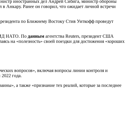
министр иностранных дел Андрей Сибига, министр обороны
в Анкару. Ранее он говорил, что ожидает личной встречи
 президента по Ближнему Востоку Стив Уиткофф проведут
 МИД НАТО. По
данным
агентства Reuters, президент США
ылаясь на «полезность» своей поездки для достижения «хороших
еских вопросов», включая вопросы линии контроля и
 2022 года.
аины», а также «признание тех реалий, которые за последнее