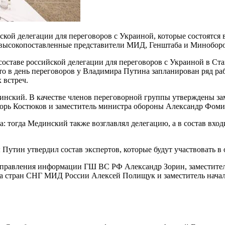
кой делегации для переговоров с Украиной, которые состоятся в 
ь высокопоставленные представители МИД, Генштаба и Минобор
оставе российской делегации для переговоров с Украиной в Ста
что в день переговоров у Владимира Путина запланирован ряд раб
 встреч.
нский. В качестве членов переговорной группы утверждены за
орь Костюков и заместитель министра обороны Александр Фоми
а: тогда Мединский также возглавлял делегацию, а в состав вх
утин утвердил состав экспертов, которые будут участвовать в
управления информации ГШ ВС РФ Александр Зорин, заместител
та стран СНГ МИД России Алексей Полищук и заместитель нача