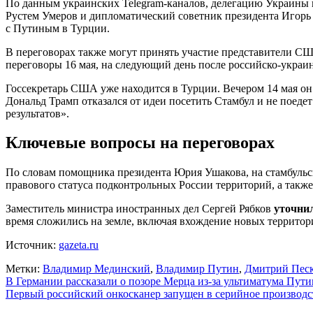
По данным украинских Telegram-каналов, делегацию Украины 
Рустем Умеров и дипломатический советник президента Игорь 
с Путиным в Турции.
В переговорах также могут принять участие представители С
переговоры 16 мая, на следующий день после российско-украин
Госсекретарь США уже находится в Турции. Вечером 14 мая о
Дональд Трамп отказался от идеи посетить Стамбул и не поеде
результатов».
Ключевые вопросы на переговорах
По словам помощника президента Юрия Ушакова, на стамбульс
правового статуса подконтрольных России территорий, а такж
Заместитель министра иностранных дел Сергей Рябков
уточни
время сложились на земле, включая вхождение новых территор
Источник:
gazeta.ru
Метки:
Владимир Мединский
,
Владимир Путин
,
Дмитрий Пес
Навигация
В Германии рассказали о позоре Мерца из-за ультиматума Пут
Первый российский онкосканер запущен в серийное производс
по