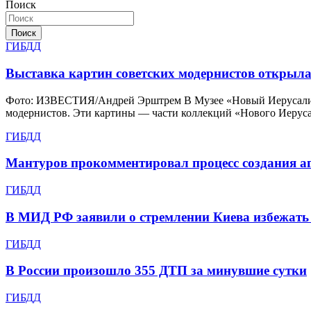
Поиск
записям
Поиск
ГИБДД
Выставка картин советских модернистов открыл
Фото: ИЗВЕСТИЯ/Андрей Эрштрем В Музее «Новый Иерусалим» 
модернистов. Эти картины — части коллекций «Нового Иерус
ГИБДД
Мантуров прокомментировал процесс создания аг
ГИБДД
В МИД РФ заявили о стремлении Киева избежать
ГИБДД
В России произошло 355 ДТП за минувшие сутки
ГИБДД