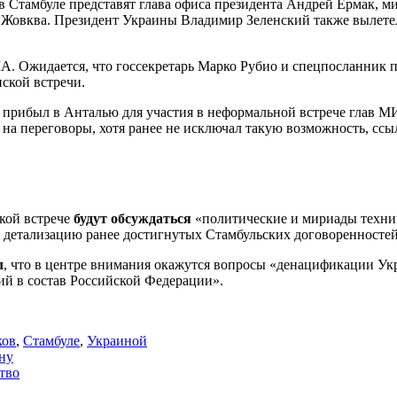
в Стамбуле представят глава офиса президента Андрей Ермак, 
Жовква. Президент Украины Владимир Зеленский также вылетел 
ША. Ожидается, что госсекретарь Марко Рубио и спецпосланник
ской встречи.
н прибыл в Анталью для участия в неформальной встрече глав
т на переговоры, хотя ранее не исключал такую возможность, сс
кой встрече
будут обсуждаться
«политические и мириады технич
е детализацию ранее достигнутых Стамбульских договоренностей
л
, что в центре внимания окажутся вопросы «денацификации Укр
ий в состав Российской Федерации».
ков
,
Стамбуле
,
Украиной
ину
тво