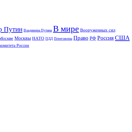
В мире
р Путин
Вооруженных сил
Владимира Путина
США
Право
Россия
РФ
Москвы
Москве
НАТО
ПДД
Переговоры
комитета России