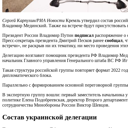
Сергей Карпухин/РИА Новости
Кремль утвердил состав российс
Владимир Мединский. Также на встрече будут присутствоват
Президент России Владимир Путин
подписал
распоряжение о с
Пресс-секретарь президента Дмитрий Песков ранее
сообщал
, 
встречи», не раскрыв ни их тематику, ни место проведения этих
Делегацию возглавит помощник президента РФ Владимир Меди
начальник Главного управления Генерального штаба ВС РФ Иг
Такая структура российской группы повторяет формат 2022 год
дипломатического блока.
Параллельно с формированием основной переговорной группы П
В экспертную группу вошли: первый заместитель начальника 
политике Елена Подобреевская, директор Второго департамен
сотрудничества Минобороны России Виктор Шевцов.
Состав украинской делегации