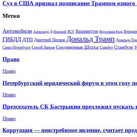
Суд в США признал подписание Трампом одного
Метки
Автомобили
Вашингтон
Верховн
Александр Дубинский
ВСУ
Верховная Рада
Дональд Трамп
ГИБДД
ДТП
Дмитрий Песков
Дональда Тр
Соединенные Штаты
Стамбуле
Санкт-Петербурге
Сергей Лавров
Стамбул
Т
Право
Право
Петербургский юридический форум в этом году п
Право
Председатель СК Бастрыкин предложил пускать в
Право
Коррупция — неистребимое явление, считает пре