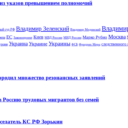
 из указов превышением полномочий
Владими
Владимир Зеленский
ый суд РФ
Владимир Мединский
Москва
ЕС
Киев
Марко Рубио
ампа
МИД России
Законопроект
МВД России
Украины
Украина
Украине
следственного 
урции
ФСБ
Фридрих Мерц
ородил множество резонансных заявлений
 Россию трудовых мигрантов без семей
дседатель КС РФ Зорькин