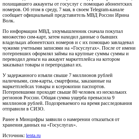
похищавшего аккаунты от госуслуг с помощью абонентских
номеров. Об этом в среду, 7 мая, в своем Telegram-канале
сообщает официальный представитель МВД России Ирина
Волк.
По информации МВД, злоумышленник сначала покупал
множество сим-карт, затем находил данные о бывших
владельцах абонентских номеров и с их помощью завладевал
чужими учетными записями на «Госуслугах». После от имени
потерпевших оформлял займы на крупные суммы суммы и
переводил деньги на аккаунт маркетплейса на котором
заказывал товары и перепродавал их.
У задержанного изъяли свыше 7 миллионов рублей
наличными, сим-карты, смартфоны, заказанные на
маркетплейсах товары и ксерокопии паспортов.
Потерпевшими проходят свыше 80 человек из нескольких
регионов России. Общая сумма ущерба превысила 9
миллионов рублей. Подозреваемого на время расследования
отправили в СИЗО.
Ранее в Минцифры заявили о намерении отказаться от
хранения данных на «Госуслугах».
Источник:
lenta.ru