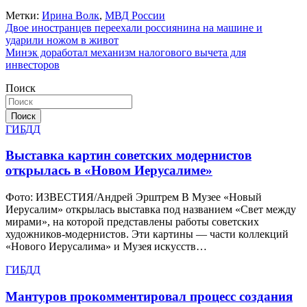
Метки:
Ирина Волк
,
МВД России
Навигация
Двое иностранцев переехали россиянина на машине и
ударили ножом в живот
по
Минэк доработал механизм налогового вычета для
записям
инвесторов
Поиск
Поиск
ГИБДД
Выставка картин советских модернистов
открылась в «Новом Иерусалиме»
Фото: ИЗВЕСТИЯ/Андрей Эрштрем В Музее «Новый
Иерусалим» открылась выставка под названием «Свет между
мирами», на которой представлены работы советских
художников-модернистов. Эти картины — части коллекций
«Нового Иерусалима» и Музея искусств…
ГИБДД
Мантуров прокомментировал процесс создания