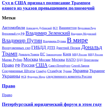
Суд в США признал подписание Трампом
одного из указов превышением полномочий
Метки
Автомобили
Вашингтон
Александр Дубинский
ВСУ
Верховная Рада
Владимир Зеленский
Верховный суд РФ
Владимир Мединский
В мире
Владимир Путин
Владимира Путина
Дональд
ГИБДД
ДТП
Вооруженных сил
Дмитрий Песков
Трамп
ЕС
Киев
Дональда Трампа
МИД России
Законопроект
МВД России
Москва
Москвы
Марко Рубио
Москве
НАТО
ПДД
Переговоры
США
Право
Россия
РФ
Санкт-Петербурге
Сергей Лавров
Украина
Украине
Соединенные Штаты
Стамбуле
Стамбул
Турции
Украины
следственного комитета России
ФСБ
Фридрих Мерц
Право
Право
Петербургский юридический форум в этом году