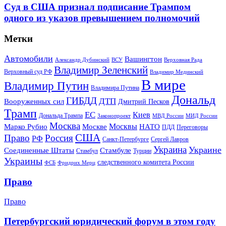
Суд в США признал подписание Трампом
одного из указов превышением полномочий
Метки
Автомобили
Вашингтон
Александр Дубинский
ВСУ
Верховная Рада
Владимир Зеленский
Верховный суд РФ
Владимир Мединский
В мире
Владимир Путин
Владимира Путина
Дональд
ГИБДД
ДТП
Вооруженных сил
Дмитрий Песков
Трамп
ЕС
Киев
Дональда Трампа
МИД России
Законопроект
МВД России
Москва
Москвы
Марко Рубио
Москве
НАТО
ПДД
Переговоры
США
Право
Россия
РФ
Санкт-Петербурге
Сергей Лавров
Украина
Украине
Соединенные Штаты
Стамбуле
Стамбул
Турции
Украины
следственного комитета России
ФСБ
Фридрих Мерц
Право
Право
Петербургский юридический форум в этом году