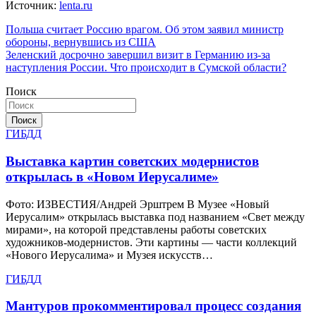
Источник:
lenta.ru
Навигация
Польша считает Россию врагом. Об этом заявил министр
обороны, вернувшись из США
по
Зеленский досрочно завершил визит в Германию из-за
записям
наступления России. Что происходит в Сумской области?
Поиск
Поиск
ГИБДД
Выставка картин советских модернистов
открылась в «Новом Иерусалиме»
Фото: ИЗВЕСТИЯ/Андрей Эрштрем В Музее «Новый
Иерусалим» открылась выставка под названием «Свет между
мирами», на которой представлены работы советских
художников-модернистов. Эти картины — части коллекций
«Нового Иерусалима» и Музея искусств…
ГИБДД
Мантуров прокомментировал процесс создания