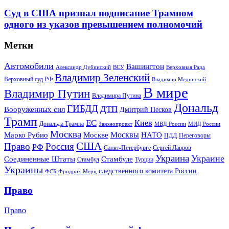
Суд в США признал подписание Трампом
одного из указов превышением полномочий
Метки
Автомобили
Вашингтон
Александр Дубинский
ВСУ
Верховная Рада
Владимир Зеленский
Верховный суд РФ
Владимир Мединский
В мире
Владимир Путин
Владимира Путина
Дональд
ГИБДД
ДТП
Вооруженных сил
Дмитрий Песков
Трамп
ЕС
Киев
Дональда Трампа
МИД России
Законопроект
МВД России
Москва
Москвы
Марко Рубио
Москве
НАТО
ПДД
Переговоры
США
Право
Россия
РФ
Санкт-Петербурге
Сергей Лавров
Украина
Украине
Соединенные Штаты
Стамбуле
Стамбул
Турции
Украины
следственного комитета России
ФСБ
Фридрих Мерц
Право
Право