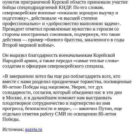
пунктов приграничной Курской области принимали участие
бойцы спецподразделений КНДР. По его словам,
северокорейские военные «показали хорошую выучку и
подготовку», действовали «в высшей степени
профессионально» и «добросовестно выполняли задачи».
Президент отметил проявленные мужество и героизм со
стороны иностранных союзников, подчеркнув, что такие
действия — пример «боевого братства, закаленного в годы
Второй мировой войны».
Он выразил благодарность военачальникам Корейской
Народной армии, а также передал «самые теплые слова»
солдатам и офицерам северокорейского спецназа.
«В завершении хотел бы еще раз поблагодарить всех, кто
вместе с нами разделил праздничные торжества, посвященные
80-летию Победы над нацизмом. Уверен, тот дух
солидарности, согласия, который объединял нас в эти дни
в Москве, и в дальнейшем поможет нам выстраивать
плодотворное сотрудничество и партнерство во имя
прогресса, безопасности и мира», — закончил Путин, еще
отдельно отметив работу СМИ по освещению 80-летия
Победы.
Источник:
gazeta.ru