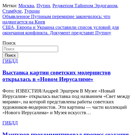
Метки:
Москва
,
Путин
,
Реджепом Тайипом Эрдоганом
,
Стамбуле
,
Турции
Навигация
Объявленное Путиным перемирие закончилось: что
надвигается на Киев
по
США, Европа и Украина составили список условий для
записям
окончания конфликта. Документ представят Путину
Поиск
Поиск
ГИБДД
Выставка картин советских модернистов
открылась в «Новом Иерусалиме»
Фото: ИЗВЕСТИЯ/Андрей Эрштрем В Музее «Новый
Иерусалим» открылась выставка под названием «Свет между
мирами», на которой представлены работы советских
художников-модернистов. Эти картины — части коллекций
«Нового Иерусалима» и Музея искусств…
ГИБДД
Мантуров прокомментировал процесс создания