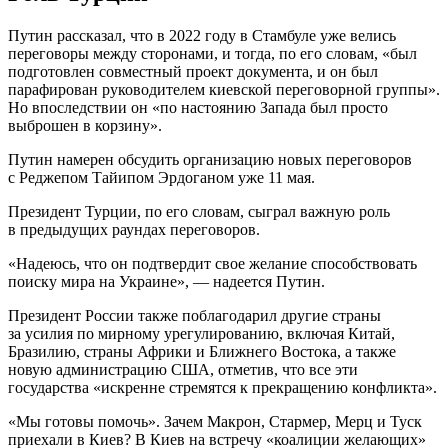
Путин рассказал, что в 2022 году в Стамбуле уже велись
переговоры между сторонами, и тогда, по его словам, «был
подготовлен совместный проект документа, и он был
парафирован руководителем киевской переговорной группы».
Но впоследствии он «по настоянию Запада был просто
выброшен в корзину».
Путин намерен обсудить организацию новых переговоров
с Реджепом Тайипом Эрдоганом уже 11 мая.
Президент Турции, по его словам, сыграл важную роль
в предыдущих раундах переговоров.
«Надеюсь, что он подтвердит свое желание способствовать
поиску мира на Украине», — надеется Путин.
Президент России также поблагодарил другие страны
за усилия по мирному урегулированию, включая Китай,
Бразилию, страны Африки и Ближнего Востока, а также
новую администрацию США, отметив, что все эти
государства «искренне стремятся к прекращению конфликта».
«Мы готовы помочь». Зачем Макрон, Стармер, Мерц и Туск
приехали в Киев? В Киев на встречу «коалиции желающих»