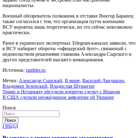
националисты.
Военный обозреватель полковник в отставке Виктор Баранец
также согласился с тем, что организация путча военными
ВСУ вероятна лишь теоретически, но это сейчас невозможно
практически.
Ранее в украинских экспертных Telegram-каналах заявили, что
в ВСУ набирает обороты «офицерский бунт», связанный с
недовольством решениями главкома Александра Сырского и
других представителей высшего командования.
Источник:
rambler.ru
Метки:
Александр Сырский
,
В мире
,
Василий Дандыкин
,
Владимир Зеленский
,
Владислав Шурыгин
Навигация
Трамп и Нетаньяху обсудили ядерную сделку с Ираном
В США сделали неожиданное заявление об Украине
по
Поиск
записям
Поиск
ГИБДД
Выставка картин советских модернистов