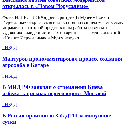
открылась в «Новом Иерусалиме»
Фото: ИЗВЕСТИЯ/Андрей Эрштрем В Музее «Новый
Иерусалим» открылась выставка под названием «Свет между
мирами», на которой представлены работы советских
художников-модернистов. Эти картины — части коллекций
«Нового Иерусалима» и Музея искусств…
ГИБДД
Мантуров прокомментировал процесс создания
агрохаба в Катаре
ГИБДД
В МИД РФ заявили о стремлении Киева
избежать прямых переговоров с Москвой
ГИБДД
В России произошло 355 ДТП за минувшие
сутки