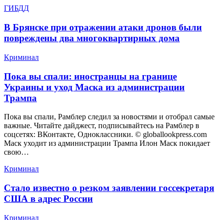
ГИБДД
В Брянске при отражении атаки дронов были
повреждены два многоквартирных дома
Криминал
Пока вы спали: иностранцы на границе
Украины и уход Маска из администрации
Трампа
Пока вы спали, Рамблер следил за новостями и отобрал самые
важные. Читайте дайджест, подписывайтесь на Рамблер в
соцсетях: ВКонтакте, Одноклассники. © globallookpress.com
Маск уходит из администрации Трампа Илон Маск покидает
свою…
Криминал
Стало известно о резком заявлении госсекретаря
США в адрес России
Криминал