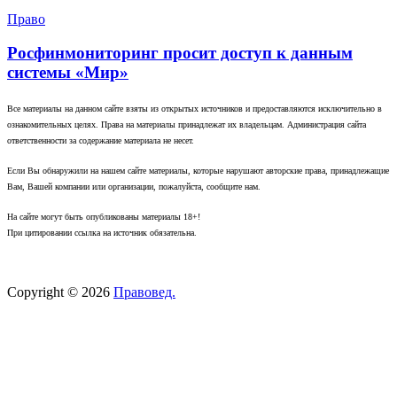
Право
Росфинмониторинг просит доступ к данным
системы «Мир»
Все материалы на данном сайте взяты из открытых источников и предоставляются исключительно в
ознакомительных целях. Права на материалы принадлежат их владельцам. Администрация сайта
ответственности за содержание материала не несет.
Если Вы обнаружили на нашем сайте материалы, которые нарушают авторские права, принадлежащие
Вам, Вашей компании или организации, пожалуйста, сообщите нам.
На сайте могут быть опубликованы материалы 18+!
При цитировании ссылка на источник обязательна.
Copyright © 2026
Правовед.