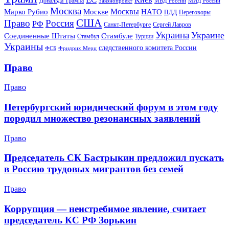
Дональда Трампа
МИД России
Законопроект
МВД России
Москва
Москвы
Марко Рубио
Москве
НАТО
ПДД
Переговоры
США
Право
Россия
РФ
Санкт-Петербурге
Сергей Лавров
Украина
Украине
Соединенные Штаты
Стамбуле
Стамбул
Турции
Украины
следственного комитета России
ФСБ
Фридрих Мерц
Право
Право
Петербургский юридический форум в этом году
породил множество резонансных заявлений
Право
Председатель СК Бастрыкин предложил пускать
в Россию трудовых мигрантов без семей
Право
Коррупция — неистребимое явление, считает
председатель КС РФ Зорькин