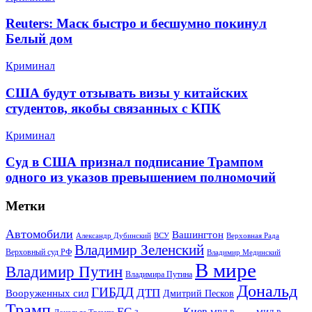
Reuters: Маск быстро и бесшумно покинул
Белый дом
Криминал
США будут отзывать визы у китайских
студентов, якобы связанных с КПК
Криминал
Суд в США признал подписание Трампом
одного из указов превышением полномочий
Метки
Автомобили
Вашингтон
Александр Дубинский
ВСУ
Верховная Рада
Владимир Зеленский
Верховный суд РФ
Владимир Мединский
В мире
Владимир Путин
Владимира Путина
Дональд
ГИБДД
ДТП
Вооруженных сил
Дмитрий Песков
Трамп
ЕС
Киев