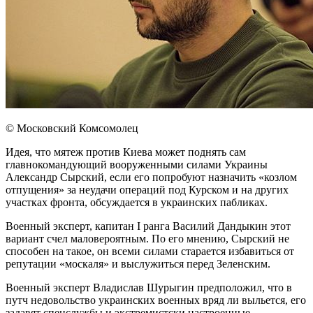
© Московский Комсомолец
Идея, что мятеж против Киева может поднять сам
главнокомандующий вооруженными силами Украины
Александр Сырский, если его попробуют назначить «козлом
отпущения» за неудачи операций под Курском и на других
участках фронта, обсуждается в украинских пабликах.
Военный эксперт, капитан I ранга Василий Дандыкин этот
вариант счел маловероятным. По его мнению, Сырский не
способен на такое, он всеми силами старается избавиться от
репутации «москаля» и выслужиться перед Зеленским.
Военный эксперт Владислав Шурыгин предположил, что в
путч недовольство украинских военных вряд ли выльется, его
задавят спецслужбы и экстремистски настроенные