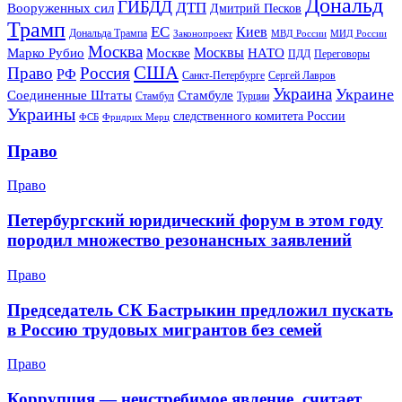
Дональд
ГИБДД
ДТП
Вооруженных сил
Дмитрий Песков
Трамп
ЕС
Киев
Дональда Трампа
МИД России
Законопроект
МВД России
Москва
Москвы
Марко Рубио
Москве
НАТО
ПДД
Переговоры
США
Право
Россия
РФ
Санкт-Петербурге
Сергей Лавров
Украина
Украине
Соединенные Штаты
Стамбуле
Стамбул
Турции
Украины
следственного комитета России
ФСБ
Фридрих Мерц
Право
Право
Петербургский юридический форум в этом году
породил множество резонансных заявлений
Право
Председатель СК Бастрыкин предложил пускать
в Россию трудовых мигрантов без семей
Право
Коррупция — неистребимое явление, считает