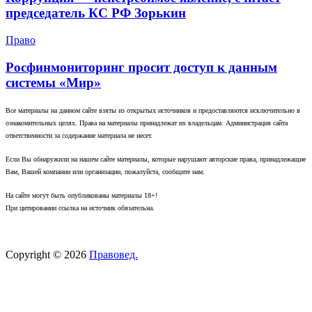
председатель КС РФ Зорькин
Право
Росфинмониторинг просит доступ к данным
системы «Мир»
Все материалы на данном сайте взяты из открытых источников и предоставляются исключительно в
ознакомительных целях. Права на материалы принадлежат их владельцам. Администрация сайта
ответственности за содержание материала не несет.
Если Вы обнаружили на нашем сайте материалы, которые нарушают авторские права, принадлежащие
Вам, Вашей компании или организации, пожалуйста, сообщите нам.
На сайте могут быть опубликованы материалы 18+!
При цитировании ссылка на источник обязательна.
Copyright © 2026
Правовед.