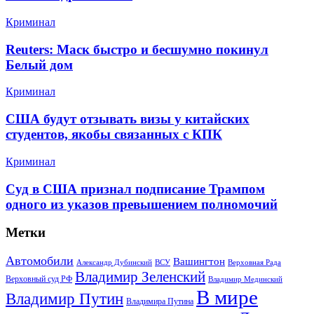
Криминал
Reuters: Маск быстро и бесшумно покинул
Белый дом
Криминал
США будут отзывать визы у китайских
студентов, якобы связанных с КПК
Криминал
Суд в США признал подписание Трампом
одного из указов превышением полномочий
Метки
Автомобили
Вашингтон
Александр Дубинский
ВСУ
Верховная Рада
Владимир Зеленский
Верховный суд РФ
Владимир Мединский
В мире
Владимир Путин
Владимира Путина