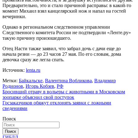
Предварительно, это и стало причиной расправы: в какой-то
момент Михаил взял канцелярский нож и напал на гостей
вечеринки.
Однако в региональном следственном управлении
Следственного комитета России не подтвердили «Ленте.ру»
такую причину произошедшего.
Отец Насти также заявил, что забрал дочь с дачи еще до
начала резни — до 23 часов 27 мая. По его словам, дома
девочка сразу же легла спать.
Источник:
lenta.ru
Метки:
Байкальске
,
Валентина Вобликова
,
Владимир
Родионов
,
Игорь Кобзев
,
РФ
Навигация
Бросивший отраву в вольеры с животными в Московском
зоопарке объяснил свой поступок
по
Госзаказчиков обяжут отклонять заявки с ложными
записям
сведениями
Поиск
Поиск
ГИБДД