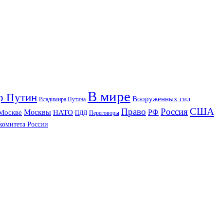
В мире
р Путин
Вооруженных сил
Владимира Путина
США
Право
Россия
РФ
Москвы
Москве
НАТО
ПДД
Переговоры
комитета России