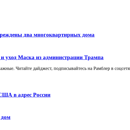
вреждены два многоквартирных дома
 и уход Маска из администрации Трампа
важные. Читайте дайджест, подписывайтесь на Рамблер в соцсетя
 США в адрес России
 дом