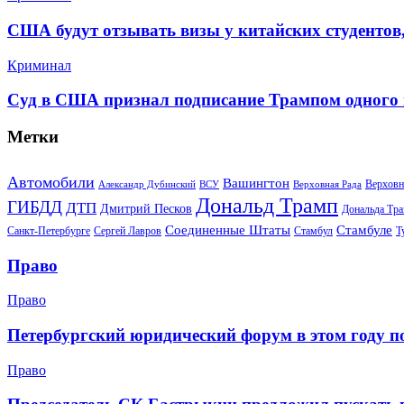
США будут отзывать визы у китайских студентов
Криминал
Суд в США признал подписание Трампом одного
Метки
Автомобили
Вашингтон
Верховн
Александр Дубинский
ВСУ
Верховная Рада
Дональд Трамп
ГИБДД
ДТП
Дмитрий Песков
Дональда Тр
Соединенные Штаты
Стамбуле
Санкт-Петербурге
Сергей Лавров
Стамбул
Т
Право
Право
Петербургский юридический форум в этом году п
Право