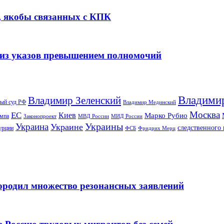
, якобы связанных с КПК
 из указов превышением полномочий
Владими
Владимир Зеленский
ый суд РФ
Владимир Мединский
Москва
ЕС
Киев
Марко Рубио
ампа
МИД России
Законопроект
МВД России
Украины
Украина
Украине
следственного 
урции
ФСБ
Фридрих Мерц
ородил множество резонансных заявлений