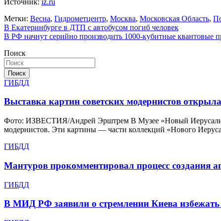
Источник:
iz.ru
Метки:
Весна
,
Гидрометцентр
,
Москва
,
Московская Область
,
П
Навигация
В Екатеринбурге в ДТП с автобусом погиб человек
В РФ начнут серийно производить 1000-кубитные квантовые 
по
Поиск
записям
Поиск
ГИБДД
Выставка картин советских модернистов открыл
Фото: ИЗВЕСТИЯ/Андрей Эрштрем В Музее «Новый Иерусалим» 
модернистов. Эти картины — части коллекций «Нового Иерус
ГИБДД
Мантуров прокомментировал процесс создания аг
ГИБДД
В МИД РФ заявили о стремлении Киева избежать