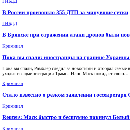
ГИБДД
В России произошло 355 ДТП за минувшие сутки
ГИБДД
В Брянске при отражении атаки дронов были по
Криминал
Пока вы спали: иностранцы на границе Украины
Пока вы спали, Рамблер следил за новостями и отобрал самые 
уходит из администрации Трампа Илон Маск покидает свою…
Криминал
Стало известно о резком заявлении госсекретаря
Криминал
Reuters: Маск быстро и бесшумно покинул Белый
Криминал