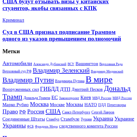
США будут отзывать визы у китайских
студентов, якобы связанных с КПК
Криминал
Суд в США признал подписание Трампом
одного из указов превышением полномочий
Метки
Автомобили
Вашингтон
Александр Дубинский
ВСУ
Верховная Рада
Владимир Зеленский
Верховный суд РФ
Владимир Мединский
В мире
Владимир Путин
Владимира Путина
Дональд
ГИБДД
ДТП
Вооруженных сил
Дмитрий Песков
Трамп
ЕС
Киев
Дональда Трампа
МИД России
Законопроект
МВД России
Москва
Москвы
Марко Рубио
Москве
НАТО
ПДД
Переговоры
США
Право
Россия
РФ
Санкт-Петербурге
Сергей Лавров
Украина
Украине
Соединенные Штаты
Стамбуле
Стамбул
Турции
Украины
следственного комитета России
ФСБ
Фридрих Мерц