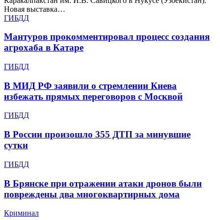
Каракалпакстан им. И.В. Савицкого в Нукусе (Узбекистан).
Новая выставка…
ГИБДД
Мантуров прокомментировал процесс создания
агрохаба в Катаре
ГИБДД
В МИД РФ заявили о стремлении Киева
избежать прямых переговоров с Москвой
ГИБДД
В России произошло 355 ДТП за минувшие
сутки
ГИБДД
В Брянске при отражении атаки дронов были
повреждены два многоквартирных дома
Криминал