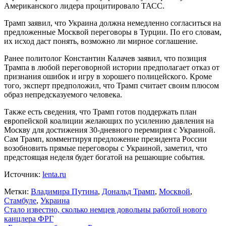
Американского лидера процитировало ТАСС.
Трамп заявил, что Украина должна немедленно согласиться на
предложенные Москвой переговоры в Турции. По его словам,
их исход даст понять, возможно ли мирное соглашение.
Ранее политолог Константин Калачев заявил, что позиция
Трампа в любой переговорной истории предполагает отказ от
признания ошибок и игру в хорошего полицейского. Кроме
того, эксперт предположил, что Трамп считает своим плюсом
образ непредсказуемого человека.
Также есть сведения, что Трамп готов поддержать план
европейской коалиции желающих по усилению давления на
Москву для достижения 30-дневного перемирия с Украиной.
Сам Трамп, комментируя предложение президента России
возобновить прямые переговоры с Украиной, заметил, что
предстоящая неделя будет богатой на решающие события.
Источник:
lenta.ru
Метки:
Владимира Путина
,
Дональд Трамп
,
Москвой
,
Стамбуле
,
Украина
Навигация
Стало известно, сколько немцев довольны работой нового
канцлера ФРГ
по