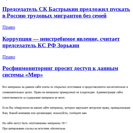
Председатель СК Бастрыкин предложил пускать
в Россию трудовых мигрантов без семей
Право
Коррупция — неистребимое явление, считает
председатель КС РФ Зорькин
Право
Росфинмониторинг просит доступ к данным
системы «Мир»
Все материалы на данном сайте взяты из открытых источников и предоставляются исключительно в
ознакомительных целях. Права на материалы принадлежат их владельцам. Администрация сайта
ответственности за содержание материала не несет.
Если Вы обнаружили на нашем сайте материалы, которые нарушают авторские права, принадлежащие
Вам, Вашей компании или организации, пожалуйста, сообщите нам.
На сайте могут быть опубликованы материалы 18+!
При цитировании ссылка на источник обязательна.