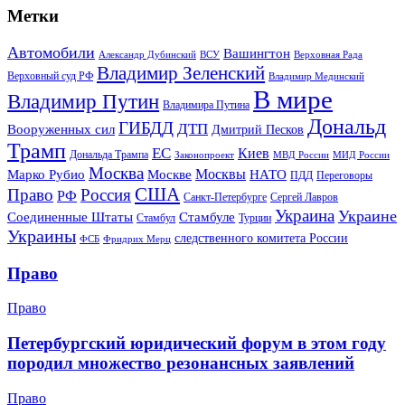
Метки
Автомобили
Вашингтон
Александр Дубинский
ВСУ
Верховная Рада
Владимир Зеленский
Верховный суд РФ
Владимир Мединский
В мире
Владимир Путин
Владимира Путина
Дональд
ГИБДД
ДТП
Вооруженных сил
Дмитрий Песков
Трамп
ЕС
Киев
Дональда Трампа
МИД России
Законопроект
МВД России
Москва
Москвы
Марко Рубио
Москве
НАТО
ПДД
Переговоры
США
Право
Россия
РФ
Санкт-Петербурге
Сергей Лавров
Украина
Украине
Соединенные Штаты
Стамбуле
Стамбул
Турции
Украины
следственного комитета России
ФСБ
Фридрих Мерц
Право
Право
Петербургский юридический форум в этом году
породил множество резонансных заявлений
Право