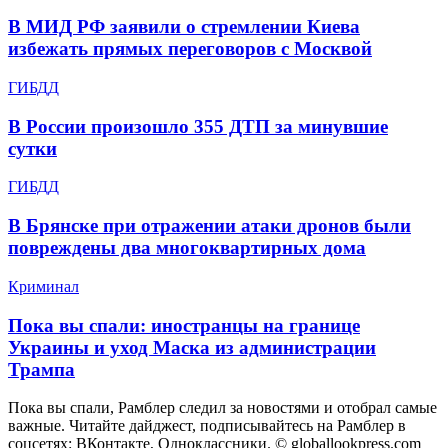
В МИД РФ заявили о стремлении Киева
избежать прямых переговоров с Москвой
ГИБДД
В России произошло 355 ДТП за минувшие
сутки
ГИБДД
В Брянске при отражении атаки дронов были
повреждены два многоквартирных дома
Криминал
Пока вы спали: иностранцы на границе
Украины и уход Маска из администрации
Трампа
Пока вы спали, Рамблер следил за новостями и отобрал самые
важные. Читайте дайджест, подписывайтесь на Рамблер в
соцсетях: ВКонтакте, Одноклассники. © globallookpress.com