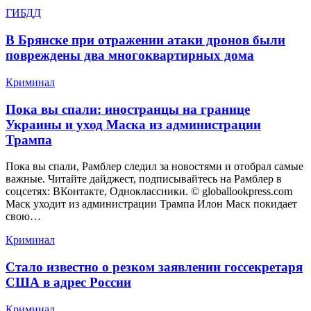
ГИБДД
В Брянске при отражении атаки дронов были
повреждены два многоквартирных дома
Криминал
Пока вы спали: иностранцы на границе
Украины и уход Маска из администрации
Трампа
Пока вы спали, Рамблер следил за новостями и отобрал самые
важные. Читайте дайджест, подписывайтесь на Рамблер в
соцсетях: ВКонтакте, Одноклассники. © globallookpress.com
Маск уходит из администрации Трампа Илон Маск покидает
свою…
Криминал
Стало известно о резком заявлении госсекретаря
США в адрес России
Криминал