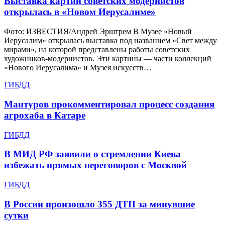
Выставка картин советских модернистов
открылась в «Новом Иерусалиме»
Фото: ИЗВЕСТИЯ/Андрей Эрштрем В Музее «Новый
Иерусалим» открылась выставка под названием «Свет между
мирами», на которой представлены работы советских
художников-модернистов. Эти картины — части коллекций
«Нового Иерусалима» и Музея искусств…
ГИБДД
Мантуров прокомментировал процесс создания
агрохаба в Катаре
ГИБДД
В МИД РФ заявили о стремлении Киева
избежать прямых переговоров с Москвой
ГИБДД
В России произошло 355 ДТП за минувшие
сутки