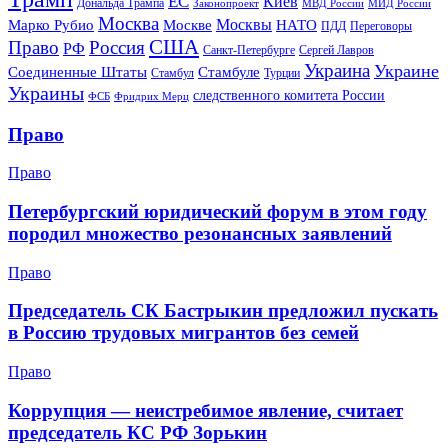
ЕС
Киев
Дональда Трампа
МИД России
Законопроект
МВД России
Москва
Москвы
Марко Рубио
Москве
НАТО
ПДД
Переговоры
США
Право
Россия
РФ
Санкт-Петербурге
Сергей Лавров
Украина
Украине
Соединенные Штаты
Стамбуле
Стамбул
Турции
Украины
следственного комитета России
ФСБ
Фридрих Мерц
Право
Право
Петербургский юридический форум в этом году
породил множество резонансных заявлений
Право
Председатель СК Бастрыкин предложил пускать
в Россию трудовых мигрантов без семей
Право
Коррупция — неистребимое явление, считает
председатель КС РФ Зорькин