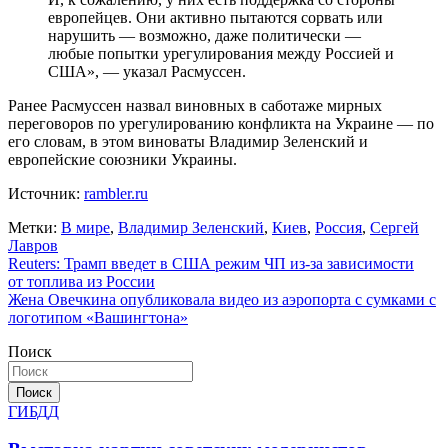
европейцев. Они активно пытаются сорвать или
нарушить — возможно, даже политически —
любые попытки урегулирования между Россией и
США», — указал Расмуссен.
Ранее Расмуссен назвал виновных в саботаже мирных
переговоров по урегулированию конфликта на Украине — по
его словам, в этом виноваты Владимир Зеленский и
европейские союзники Украины.
Источник:
rambler.ru
Метки:
В мире
,
Владимир Зеленский
,
Киев
,
Россия
,
Сергей
Лавров
Навигация
Reuters: Трамп введет в США режим ЧП из-за зависимости
от топлива из России
по
Жена Овечкина опубликовала видео из аэропорта с сумками с
записям
логотипом «Вашингтона»
Поиск
Поиск
ГИБДД