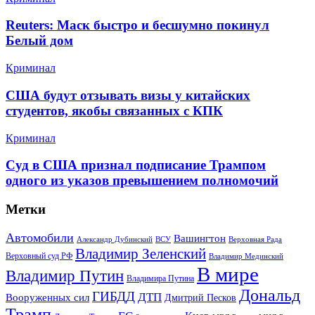
Reuters: Маск быстро и бесшумно покинул
Белый дом
Криминал
США будут отзывать визы у китайских
студентов, якобы связанных с КПК
Криминал
Суд в США признал подписание Трампом
одного из указов превышением полномочий
Метки
Автомобили
Вашингтон
Александр Дубинский
ВСУ
Верховная Рада
Владимир Зеленский
Верховный суд РФ
Владимир Мединский
В мире
Владимир Путин
Владимира Путина
Дональд
ГИБДД
ДТП
Вооруженных сил
Дмитрий Песков
Трамп