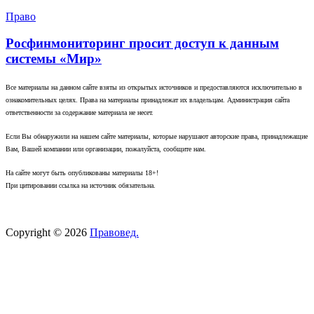
Право
Росфинмониторинг просит доступ к данным
системы «Мир»
Все материалы на данном сайте взяты из открытых источников и предоставляются исключительно в
ознакомительных целях. Права на материалы принадлежат их владельцам. Администрация сайта
ответственности за содержание материала не несет.
Если Вы обнаружили на нашем сайте материалы, которые нарушают авторские права, принадлежащие
Вам, Вашей компании или организации, пожалуйста, сообщите нам.
На сайте могут быть опубликованы материалы 18+!
При цитировании ссылка на источник обязательна.
Copyright © 2026
Правовед.