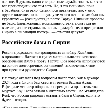
дальше. Я думаю, наши специальные службы знают, как это
все происходит и что там есть. Но, я так понимаю, пока
в барабаны бить рано. Сменилось правительство, у него
другое видение, но наши суда уже много лет — я сам был там
курсантом — [базируются] в порте Тартус. Никаких проблем
не было. Была хорошая, нормальная страна, пока туда не
взлезли разные страны, ныне нам враждебные, и превратили
Сирию в пылающий костер», — отметил депутат.
Российские базы в Сирии
Россия продолжает контролировать авиабазу Хмеймим
в провинции Латакия и пункт материально-технического
обеспечения ВМФ в порту Тартус. Оба объекта используются
на основе долгосрочных соглашений, заключенных еще
при прежнем руководстве Сирии.
Их статус оказался под вопросом после того, как в декабре
2024 года в Сирии был свергнут режим Башара Асада.
В феврале министр обороны в переходном правительства
Мурхаф Абу Касра заявил в интервью газете
The Washington
Post
, что России разрешат оставить базы в Сирии, если это
будет выгодно.
«Пора создавать Латакийскую народную республику».