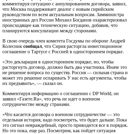
комментируя ситуацию с аннулированием договора, заявил,
что Москва поддерживает диалог с новым сирийским
руководством по всем актуальным вопросам. Замминистра
иностранных дел России Михаил Богданов охарактеризовал
происходящее как техническую ситуацию, добавив, что
планируются консультации между сторонами.
В свою очередь член комитета Госдумы по обороне Андрей
Колесник
сообщал
, что Сирия расторгла инвестиционное
соглашение о Тартусе с Россией в одностороннем порядке.
«Это декларация в одностороннем порядке, но, чтобы
расторгнуть договор, должно быть два участника. Иначе это
не решение вопроса по существу. Россия — сильная страна и
может это решение оспаривать У нас есть аргументы, чтобы
их предъявить», — сказал он.
Комментируя информацию о соглашении с DP World, он
заявил «Газете.Ru», что речь не идет о военном
сотрудничестве между странами.
«Что касается договора о военном сотрудничестве — это
отдельная история, надо посмотреть, что будет дальше. Пока
это сигнал невраждебный, просто приводится все в порядок.
Но это пока, еще раз. Посмотрим, как пойдет ситуация