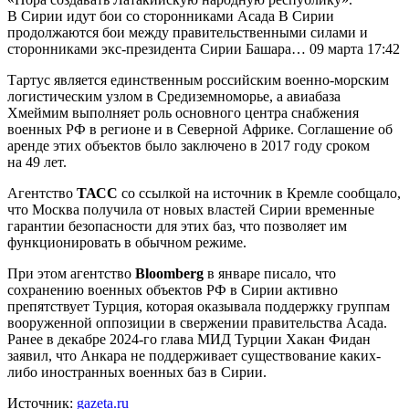
В Сирии идут бои со сторонниками Асада В Сирии
продолжаются бои между правительственными силами и
сторонниками экс-президента Сирии Башара… 09 марта 17:42
Тартус является единственным российским военно-морским
логистическим узлом в Средиземноморье, а авиабаза
Хмеймим выполняет роль основного центра снабжения
военных РФ в регионе и в Северной Африке. Соглашение об
аренде этих объектов было заключено в 2017 году сроком
на 49 лет.
Агентство
ТАСС
со ссылкой на источник в Кремле сообщало,
что Москва получила от новых властей Сирии временные
гарантии безопасности для этих баз, что позволяет им
функционировать в обычном режиме.
При этом агентство
Bloomberg
в январе писало, что
сохранению военных объектов РФ в Сирии активно
препятствует Турция, которая оказывала поддержку группам
вооруженной оппозиции в свержении правительства Асада.
Ранее в декабре 2024-го глава МИД Турции Хакан Фидан
заявил, что Анкара не поддерживает существование каких-
либо иностранных военных баз в Сирии.
Источник:
gazeta.ru