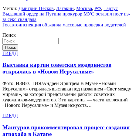
Метки:
Дмитрий Песков
,
Латакии
,
Москва
,
РФ
,
Тартус
Навигация
Выдавший ордер на Путина прокурор МУС оставил пост из-
за секс-скандала
по
Госавтоинспекция объявила массовые проверки водителей
записям
Поиск
Поиск
ГИБДД
Выставка картин советских модернистов
открылась в «Новом Иерусалиме»
Фото: ИЗВЕСТИЯ/Андрей Эрштрем В Музее «Новый
Иерусалим» открылась выставка под названием «Свет между
мирами», на которой представлены работы советских
художников-модернистов. Эти картины — части коллекций
«Нового Иерусалима» и Музея искусств…
ГИБДД
Мантуров прокомментировал процесс создания
агрохаба в Катаре