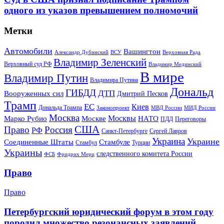
одного из указов превышением полномочий
Метки
Автомобили
Вашингтон
Александр Дубинский
ВСУ
Верховная Рада
Владимир Зеленский
Верховный суд РФ
Владимир Мединский
В мире
Владимир Путин
Владимира Путина
Дональд
ГИБДД
ДТП
Вооруженных сил
Дмитрий Песков
Трамп
ЕС
Киев
Дональда Трампа
МИД России
Законопроект
МВД России
Москва
Москвы
Марко Рубио
Москве
НАТО
ПДД
Переговоры
США
Право
Россия
РФ
Санкт-Петербурге
Сергей Лавров
Украина
Украине
Соединенные Штаты
Стамбуле
Стамбул
Турции
Украины
следственного комитета России
ФСБ
Фридрих Мерц
Право
Право
Петербургский юридический форум в этом году
породил множество резонансных заявлений