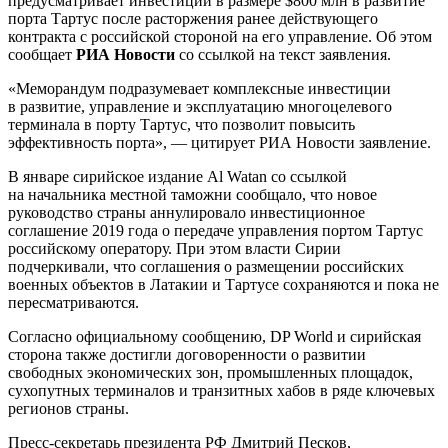
предусматривает инвестиции в размере $800 млн в развитие
порта Тартус после расторжения ранее действующего
контракта с российской стороной на его управление. Об этом
сообщает
РИА Новости
со ссылкой на текст заявления.
«Меморандум подразумевает комплексные инвестиции
в развитие, управление и эксплуатацию многоцелевого
терминала в порту Тартус, что позволит повысить
эффективность порта», — цитирует РИА Новости заявление.
В январе сирийское издание Al Watan со ссылкой
на начальника местной таможни сообщало, что новое
руководство страны аннулировало инвестиционное
соглашение 2019 года о передаче управления портом Тартус
российскому оператору. При этом власти Сирии
подчеркивали, что соглашения о размещении российских
военных объектов в Латакии и Тартусе сохраняются и пока не
пересматриваются.
Согласно официальному сообщению, DP World и сирийская
сторона также достигли договоренности о развитии
свободных экономических зон, промышленных площадок,
сухопутных терминалов и транзитных хабов в ряде ключевых
регионов страны.
Пресс-секретарь президента РФ Дмитрий Песков,