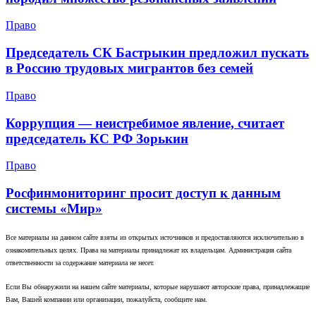
Право
Председатель СК Бастрыкин предложил пускать
в Россию трудовых мигрантов без семей
Право
Коррупция — неистребимое явление, считает
председатель КС РФ Зорькин
Право
Росфинмониторинг просит доступ к данным
системы «Мир»
Все материалы на данном сайте взяты из открытых источников и предоставляются исключительно в
ознакомительных целях. Права на материалы принадлежат их владельцам. Администрация сайта
ответственности за содержание материала не несет.
Если Вы обнаружили на нашем сайте материалы, которые нарушают авторские права, принадлежащие
Вам, Вашей компании или организации, пожалуйста, сообщите нам.