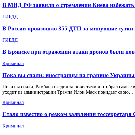
В МИД РФ заявили о стремлении Киева избежать
ГИБДД
В России произошло 355 ДТП за минувшие сутки
ГИБДД
В Брянске при отражении атаки дронов были по
Криминал
Пока вы спали: иностранцы на границе Украины
Пока вы спали, Рамблер следил за новостями и отобрал самые 
уходит из администрации Трампа Илон Маск покидает свою…
Криминал
Стало известно о резком заявлении госсекретаря
Криминал