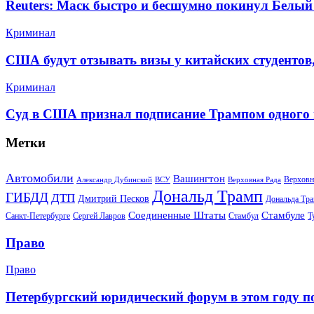
Reuters: Маск быстро и бесшумно покинул Белый
Криминал
США будут отзывать визы у китайских студентов
Криминал
Суд в США признал подписание Трампом одного
Метки
Автомобили
Вашингтон
Верховн
Александр Дубинский
ВСУ
Верховная Рада
Дональд Трамп
ГИБДД
ДТП
Дмитрий Песков
Дональда Тр
Соединенные Штаты
Стамбуле
Санкт-Петербурге
Сергей Лавров
Стамбул
Т
Право
Право
Петербургский юридический форум в этом году п