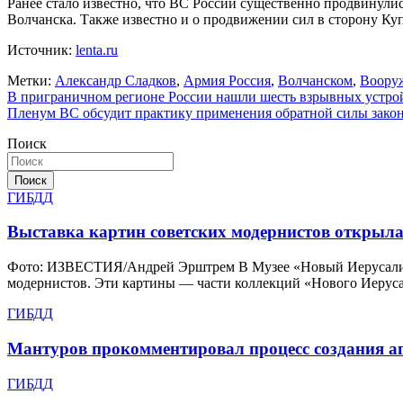
Ранее стало известно, что ВС России существенно продвинулис
Волчанска. Также известно и о продвижении сил в сторону Ку
Источник:
lenta.ru
Метки:
Александр Сладков
,
Армия Россия
,
Волчанском
,
Воору
Навигация
В приграничном регионе России нашли шесть взрывных устрой
Пленум ВС обсудит практику применения обратной силы зако
по
Поиск
записям
Поиск
ГИБДД
Выставка картин советских модернистов открыл
Фото: ИЗВЕСТИЯ/Андрей Эрштрем В Музее «Новый Иерусалим» 
модернистов. Эти картины — части коллекций «Нового Иерус
ГИБДД
Мантуров прокомментировал процесс создания аг
ГИБДД