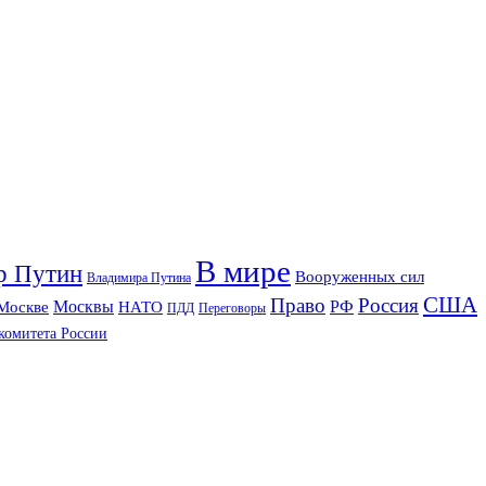
В мире
р Путин
Вооруженных сил
Владимира Путина
США
Право
Россия
РФ
Москвы
Москве
НАТО
ПДД
Переговоры
комитета России