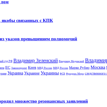
 дом
, якобы связанных с КПК
 из указов превышением полномочий
Владими
Владимир Зеленский
ый суд РФ
Владимир Мединский
Москва
ЕС
Киев
Марко Рубио
ампа
МИД России
Законопроект
МВД России
Украины
Украина
Украине
следственного 
урции
ФСБ
Фридрих Мерц
ородил множество резонансных заявлений