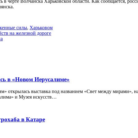
ь в черте Волчанска Харьковской области. Как сообщается, рос
пянска.
женные силы
,
Харьковом
ств на железной дороге
на
ась в «Новом Иерусалиме»
открылась выставка под названием «Свет между мирами», на 
алима» и Музея искусств…
рохаба в Катаре