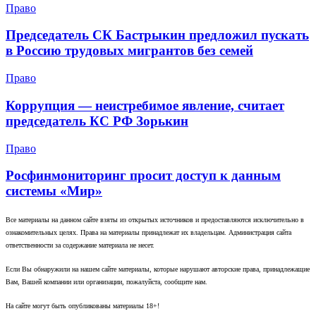
Право
Председатель СК Бастрыкин предложил пускать
в Россию трудовых мигрантов без семей
Право
Коррупция — неистребимое явление, считает
председатель КС РФ Зорькин
Право
Росфинмониторинг просит доступ к данным
системы «Мир»
Все материалы на данном сайте взяты из открытых источников и предоставляются исключительно в
ознакомительных целях. Права на материалы принадлежат их владельцам. Администрация сайта
ответственности за содержание материала не несет.
Если Вы обнаружили на нашем сайте материалы, которые нарушают авторские права, принадлежащие
Вам, Вашей компании или организации, пожалуйста, сообщите нам.
На сайте могут быть опубликованы материалы 18+!