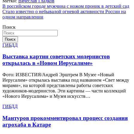
Метки:
Вячеслав Гладков
Навигация
В российском городе мужчина с ножом проник в детский сад
Стало известно о небывалой огневой активности России на
по
одном направлении
записям
Поиск
Поиск
ГИБДД
Выставка картин советских модернистов
открылась в «Новом Иерусалиме»
Фото: ИЗВЕСТИЯ/Андрей Эрштрем В Музее «Новый
Иерусалим» открылась выставка под названием «Свет между
мирами», на которой представлены работы советских
художников-модернистов. Эти картины — части коллекций
«Нового Иерусалима» и Музея искусств…
ГИБДД
Мантуров прокомментировал процесс создания
агрохаба в Катаре