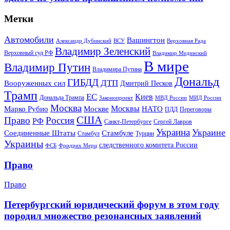
Метки
Автомобили
Вашингтон
Александр Дубинский
ВСУ
Верховная Рада
Владимир Зеленский
Верховный суд РФ
Владимир Мединский
В мире
Владимир Путин
Владимира Путина
Дональд
ГИБДД
ДТП
Вооруженных сил
Дмитрий Песков
Трамп
ЕС
Киев
Дональда Трампа
МИД России
Законопроект
МВД России
Москва
Москвы
Марко Рубио
Москве
НАТО
ПДД
Переговоры
США
Право
Россия
РФ
Санкт-Петербурге
Сергей Лавров
Украина
Украине
Соединенные Штаты
Стамбуле
Стамбул
Турции
Украины
следственного комитета России
ФСБ
Фридрих Мерц
Право
Право
Петербургский юридический форум в этом году
породил множество резонансных заявлений